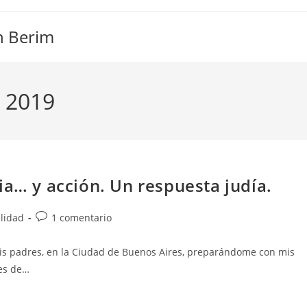
n Berim
o 2019
ia… y acción. Un respuesta judía.
Comentarios
alidad
1 comentario
de
la
s padres, en la Ciudad de Buenos Aires, preparándome con mis
entrada:
nes de…