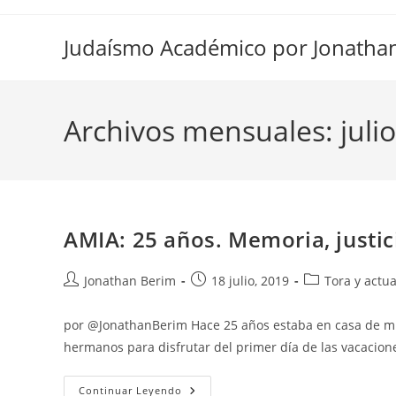
Ir
al
Judaísmo Académico por Jonatha
contenido
Archivos mensuales: juli
AMIA: 25 años. Memoria, justic
Autor
Entrada
Categoría
Jonathan Berim
18 julio, 2019
Tora y actu
de
publicada:
de
la
la
por @JonathanBerim Hace 25 años estaba en casa de mi
entrada:
entrada:
hermanos para disfrutar del primer día de las vacacio
AMIA:
Continuar Leyendo