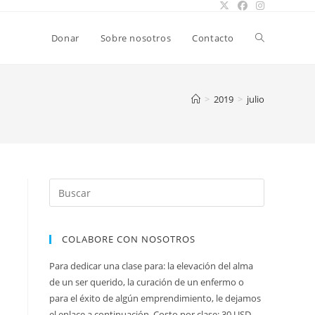
Alternar
Donar
Sobre nosotros
Contacto
búsqueda
>
2019
>
julio
de
la
COLABORE CON NOSOTROS
web
Para dedicar una clase para: la elevación del alma
de un ser querido, la curación de un enfermo o
para el éxito de algún emprendimiento, le dejamos
el enlace a continuación. Costo por clase: 30 USD.