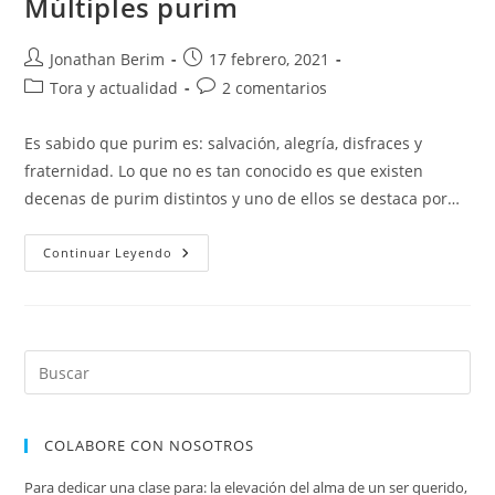
Múltiples purim
Autor
Entrada
Jonathan Berim
17 febrero, 2021
de
publicada:
Categoría
Comentarios
Tora y actualidad
2 comentarios
la
de
de
entrada:
la
la
Es sabido que purim es: salvación, alegría, disfraces y
entrada:
entrada:
fraternidad. Lo que no es tan conocido es que existen
decenas de purim distintos y uno de ellos se destaca por…
Múltiples
Continuar Leyendo
Purim
COLABORE CON NOSOTROS
Para dedicar una clase para: la elevación del alma de un ser querido,