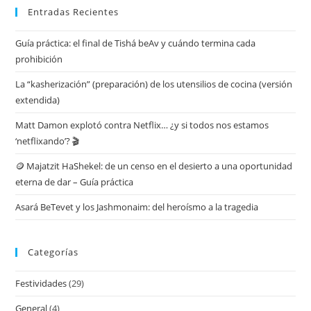
Entradas Recientes
Guía práctica: el final de Tishá beAv y cuándo termina cada
prohibición
La “kasherización” (preparación) de los utensilios de cocina (versión
extendida)
Matt Damon explotó contra Netflix… ¿y si todos nos estamos
‘netflixando’? 🎬
🪙 Majatzit HaShekel: de un censo en el desierto a una oportunidad
eterna de dar – Guía práctica
Asará BeTevet y los Jashmonaim: del heroísmo a la tragedia
Categorías
Festividades
(29)
General
(4)