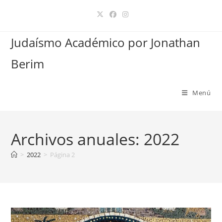
Ir
al
contenido
Judaísmo Académico por Jonathan
Berim
Menú
Archivos anuales: 2022
>
2022
>
Página 2