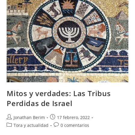
Mitos y verdades: Las Tribus
Perdidas de Israel
Autor
Entrada
Jonathan Berim
17 febrero, 2022
de
publicada:
Categoría
Comentarios
Tora y actualidad
0 comentarios
la
de
de