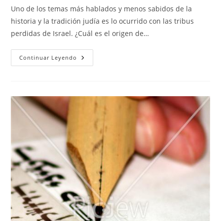
entrada:
la
la
Uno de los temas más hablados y menos sabidos de la
entrada:
entrada:
historia y la tradición judía es lo ocurrido con las tribus
perdidas de Israel. ¿Cuál es el origen de…
Mitos
Continuar Leyendo
Y
Verdades:
Las
Tribus
Perdidas
De
Israel