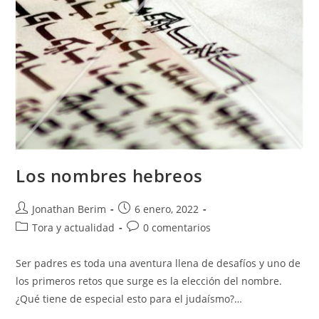
Los nombres hebreos
Autor
Entrada
Jonathan Berim
6 enero, 2022
de
publicada:
Categoría
Comentarios
Tora y actualidad
0 comentarios
la
de
de
entrada:
la
la
Ser padres es toda una aventura llena de desafíos y uno de
entrada:
entrada:
los primeros retos que surge es la elección del nombre.
¿Qué tiene de especial esto para el judaísmo?…