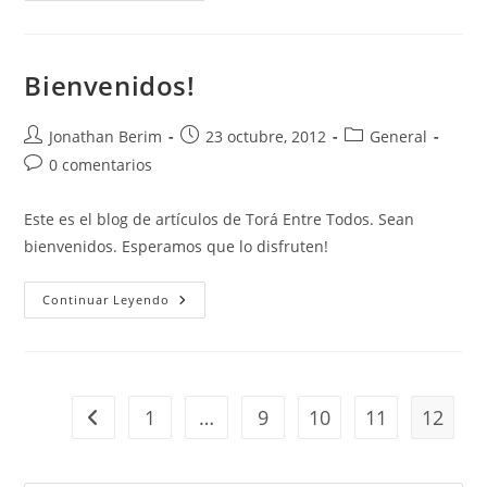
Verdades:
Pasar
La
Sal
De
Bienvenidos!
Mano
En
Mano
Autor
Entrada
Categoría
Jonathan Berim
23 octubre, 2012
General
de
publicada:
de
Comentarios
0 comentarios
la
la
de
entrada:
entrada:
la
Este es el blog de artículos de Torá Entre Todos. Sean
entrada:
bienvenidos. Esperamos que lo disfruten!
Bienvenidos!
Continuar Leyendo
1
…
9
10
11
12
Ir a la página anterior