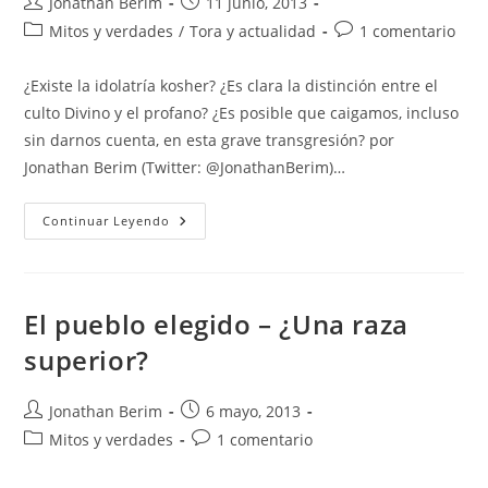
Autor
Entrada
Jonathan Berim
11 junio, 2013
de
publicada:
Categoría
Comentarios
Mitos y verdades
/
Tora y actualidad
1 comentario
la
de
de
entrada:
la
la
¿Existe la idolatría kosher? ¿Es clara la distinción entre el
entrada:
entrada:
culto Divino y el profano? ¿Es posible que caigamos, incluso
sin darnos cuenta, en esta grave transgresión? por
Jonathan Berim (Twitter: @JonathanBerim)…
Un
Continuar Leyendo
Servicio
Extraño
El pueblo elegido – ¿Una raza
superior?
Autor
Entrada
Jonathan Berim
6 mayo, 2013
de
publicada:
Categoría
Comentarios
Mitos y verdades
1 comentario
la
de
de
entrada:
la
la