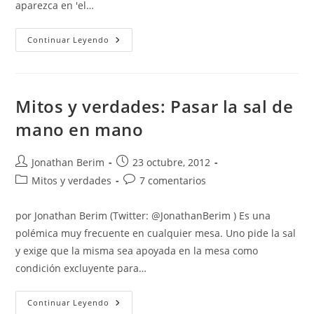
aparezca en 'el…
Tzaraat
Continuar Leyendo
Y
Las
Redes
Sociales
(Lepra
2.0)
Mitos y verdades: Pasar la sal de
mano en mano
Autor
Entrada
Jonathan Berim
23 octubre, 2012
de
publicada:
Categoría
Comentarios
Mitos y verdades
7 comentarios
la
de
de
entrada:
la
la
por Jonathan Berim (Twitter: @JonathanBerim ) Es una
entrada:
entrada:
polémica muy frecuente en cualquier mesa. Uno pide la sal
y exige que la misma sea apoyada en la mesa como
condición excluyente para…
Mitos
Continuar Leyendo
Y