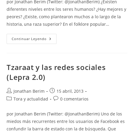
por Jonathan Berim (Twitter: @JonathanBerim) ¿Existen
entrada:
entrada:
diferentes niveles entre los seres humanos? ¿Hay mejores y
peores? ¿Existe, como plantearon muchos a lo largo de la
historia, una raza superior? En el folklore popular…
El
Continuar Leyendo
Pueblo
Elegido
–
¿Una
Raza
Superior?
Tzaraat y las redes sociales
(Lepra 2.0)
Autor
Entrada
Jonathan Berim
15 abril, 2013
de
publicada:
Categoría
Comentarios
Tora y actualidad
0 comentarios
la
de
de
entrada:
la
la
por Jonathan Berim (Twitter: @JonathanBerim) Uno de los
entrada:
entrada:
miedos más recurrentes entre los usuarios de Facebook es
confundir la barra de estado con la de búsqueda. Que