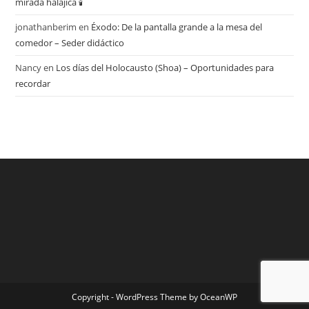
mirada halájica 🕯️
jonathanberim
en
Éxodo: De la pantalla grande a la mesa del
comedor – Seder didáctico
Nancy
en
Los días del Holocausto (Shoa) – Oportunidades para
recordar
Copyright - WordPress Theme by OceanWP