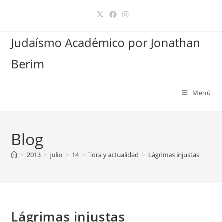
Ir
al
contenido
Judaísmo Académico por Jonathan
Berim
Menú
Blog
>
2013
>
julio
>
14
>
Tora y actualidad
>
Lágrimas injustas
Lágrimas injustas