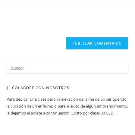
la
usuario
correo
URL
para
electrónico
de
comentar
para
tu
comentar
sitio
web
(opcional)
COLABORE CON NOSOTROS
Para dedicar una clase para: la elevación del alma de un ser querido,
la curación de un enfermo o para el éxito de algún emprendimiento,
le dejamos el enlace a continuación. Costo por clase: 30 USD.