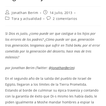
Autor
Entrada
Jonathan Berim
14 julio, 2013
de
publicada:
Categoría
Comentarios
Tora y actualidad
2 comentarios
la
de
de
entrada:
la
la
entrada:
entrada:
Si Dios es justo, ¿como puede ser que castigue a los hijos por
los errores de los padres? ¿Cómo puede ser que, generación
tras generación, tengamos que sufrir en Tishá beAv, por el error
cometido por la generación del desierto, hace mas de tres
milenios?
por Jonathan Berim
(Twitter:
@JonathanBerim
)
En el segundo año de la salida del pueblo de Israel de
Egipto, llegaron a los límites de la Tierra Prometida.
Estando al borde de culminar su épica travesía y contando
con la garantía de éxito que Di-s mismo les había dado, le
piden igualmente a Moshe mandar hombres a espiar la