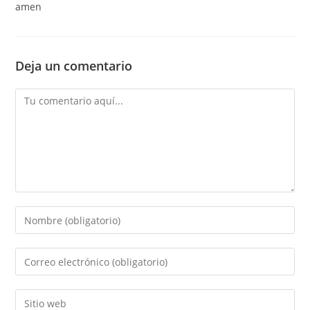
amen
Deja un comentario
Comentario
Introducí
tu
nombre
Introducí
o
tu
nombre
dirección
Introducí
de
de