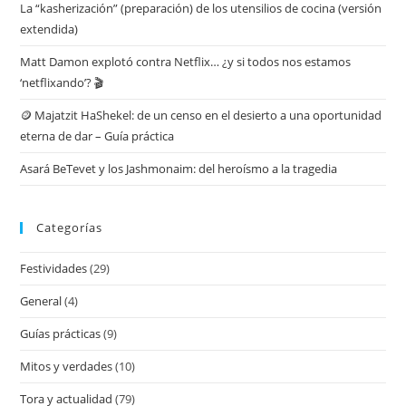
La “kasherización” (preparación) de los utensilios de cocina (versión
extendida)
Matt Damon explotó contra Netflix… ¿y si todos nos estamos
‘netflixando’? 🎬
🪙 Majatzit HaShekel: de un censo en el desierto a una oportunidad
eterna de dar – Guía práctica
Asará BeTevet y los Jashmonaim: del heroísmo a la tragedia
Categorías
Festividades
(29)
General
(4)
Guías prácticas
(9)
Mitos y verdades
(10)
Tora y actualidad
(79)