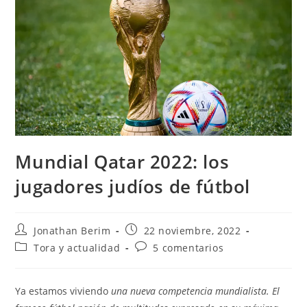
Mundial Qatar 2022: los
jugadores judíos de fútbol
Autor
Entrada
Jonathan Berim
22 noviembre, 2022
de
publicada:
Categoría
Comentarios
Tora y actualidad
5 comentarios
la
de
de
entrada:
la
la
entrada:
entrada:
Ya estamos viviendo
una nueva competencia mundialista. El