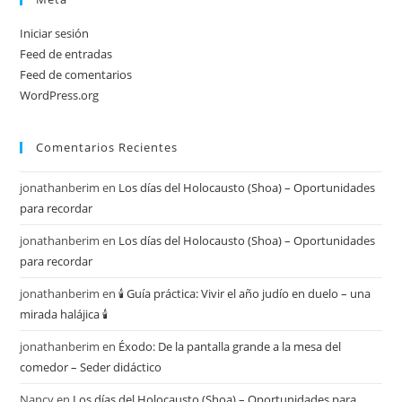
Iniciar sesión
Feed de entradas
Feed de comentarios
WordPress.org
Comentarios Recientes
jonathanberim
en
Los días del Holocausto (Shoa) – Oportunidades
para recordar
jonathanberim
en
Los días del Holocausto (Shoa) – Oportunidades
para recordar
jonathanberim
en
🕯️ Guía práctica: Vivir el año judío en duelo – una
mirada halájica 🕯️
jonathanberim
en
Éxodo: De la pantalla grande a la mesa del
comedor – Seder didáctico
Nancy
en
Los días del Holocausto (Shoa) – Oportunidades para