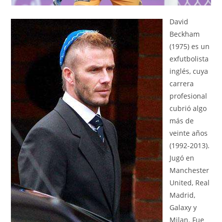
David
Beckham
(1975) es un
exfutbolista
inglés, cuya
carrera
profesional
cubrió algo
más de
veinte años
(1992-2013).
Jugó en
Manchester
United, Real
Madrid,
Galaxy y
Milan. Fue