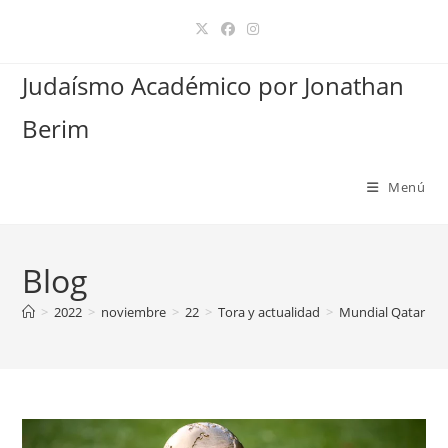
Ir
al
contenido
Judaísmo Académico por Jonathan
Berim
Menú
Blog
>
2022
>
noviembre
>
22
>
Tora y actualidad
>
Mundial Qatar 2022