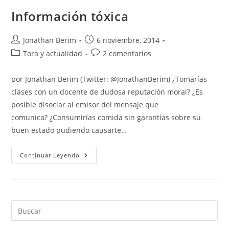
Información tóxica
Autor
Entrada
Jonathan Berim
6 noviembre, 2014
de
publicada:
Categoría
Comentarios
Tora y actualidad
2 comentarios
la
de
de
entrada:
la
la
por Jonathan Berim (Twitter: @JonathanBerim) ¿Tomarías
entrada:
entrada:
clases con un docente de dudosa reputación moral? ¿Es
posible disociar al emisor del mensaje que
comunica? ¿Consumirías comida sin garantías sobre su
buen estado pudiendo causarte…
Información
Continuar Leyendo
Tóxica