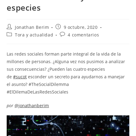
especies
Autor
Entrada
Jonathan Berim
9 octubre, 2020
de
publicada:
Categoría
Comentarios
Tora y actualidad
4 comentarios
la
de
de
entrada:
la
la
entrada:
entrada:
Las redes sociales forman parte integral de la vida de la
millones de personas. ¿Alguna vez nos pusimos a analizar
sus consecuencias? ¿Pueden las cuatro especies
de
#sucot
esconder un secreto para ayudarnos a manejar
el asunto? #TheSocialDilemma
#ElDilemaDeLasRedesSociales
por
@jonathanberim