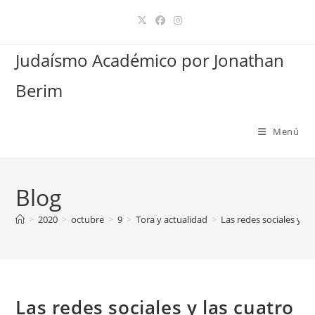
Ir
al
contenido
Judaísmo Académico por Jonathan
Berim
Menú
Blog
>
2020
>
octubre
>
9
>
Tora y actualidad
>
Las redes sociales y la
Las redes sociales y las cuatro