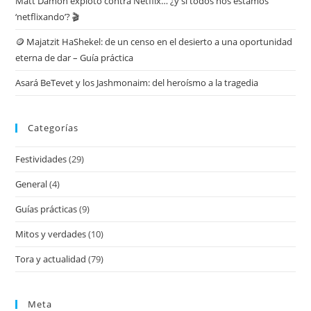
Matt Damon explotó contra Netflix… ¿y si todos nos estamos
‘netflixando’? 🎬
🪙 Majatzit HaShekel: de un censo en el desierto a una oportunidad
eterna de dar – Guía práctica
Asará BeTevet y los Jashmonaim: del heroísmo a la tragedia
Categorías
Festividades
(29)
General
(4)
Guías prácticas
(9)
Mitos y verdades
(10)
Tora y actualidad
(79)
Meta