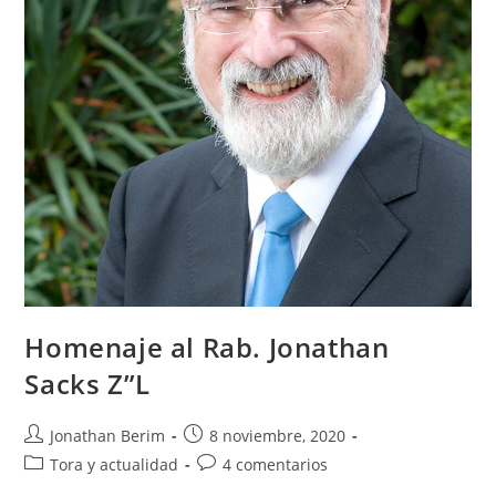
Homenaje al Rab. Jonathan
Sacks Z”L
Autor
Entrada
Jonathan Berim
8 noviembre, 2020
de
publicada:
Categoría
Comentarios
Tora y actualidad
4 comentarios
la
de
de