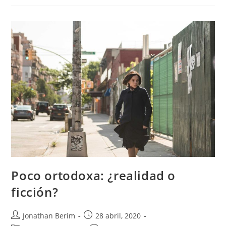
La
Cuarentena
Poco ortodoxa: ¿realidad o
ficción?
Autor
Entrada
Jonathan Berim
28 abril, 2020
de
publicada: