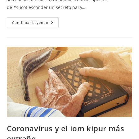
de #sucot esconder un secreto para…
Las
Continuar Leyendo
Redes
Sociales
Y
Las
Cuatro
Especies
Coronavirus y el iom kipur más
extraño