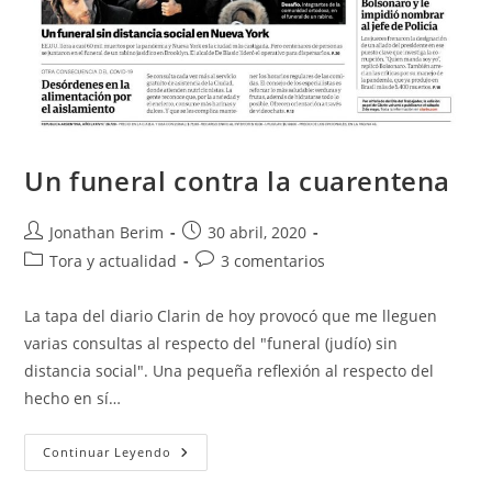
Un funeral contra la cuarentena
Autor
Entrada
Jonathan Berim
30 abril, 2020
de
publicada:
Categoría
Comentarios
Tora y actualidad
3 comentarios
la
de
de
entrada:
la
la
La tapa del diario Clarin de hoy provocó que me lleguen
entrada:
entrada:
varias consultas al respecto del "funeral (judío) sin
distancia social". Una pequeña reflexión al respecto del
hecho en sí…
Un
Continuar Leyendo
Funeral
Contra