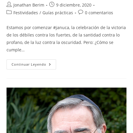
Autor
Entrada
Jonathan Berim
9 diciembre, 2020
de
publicada:
Categoría
Comentarios
Festividades
/
Guías prácticas
0 comentarios
la
de
de
entrada:
la
la
Estamos por comenzar #januca, la celebración de la victoria
entrada:
entrada:
de los débiles contra los fuertes, de la santidad contra lo
profano, de la luz contra la oscuridad. Pero: ¿Cómo se
cumple…
Guía
Continuar Leyendo
Rápida
Para
Januca