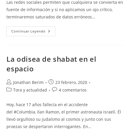
Las redes sociales permiten que cualquiera se convierta en
fuente de información y si no aplicamos un ojo crítico,
terminaremos saturados de datos erróneos…
Un
Continuar Leyendo
Aporte
Rabínico
Al
Coronavirus
La odisea de shabat en el
espacio
Autor
Entrada
Jonathan Berim
23 febrero, 2020
de
publicada:
Categoría
Comentarios
Tora y actualidad
4 comentarios
la
de
de
entrada:
la
la
Hoy, hace 17 años fallecía en el accidente
entrada:
entrada:
del #Columbia, Ilan Ramon, el primer astronauta israelí. Él
llevó orgulloso su judaísmo al cosmos y junto con sus
proezas se despertaron interrogantes. En…