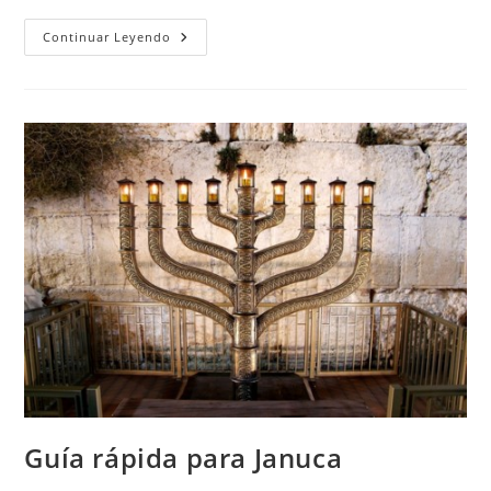
Los
Continuar Leyendo
Eclipses
En
El
Judaísmo
Guía rápida para Januca