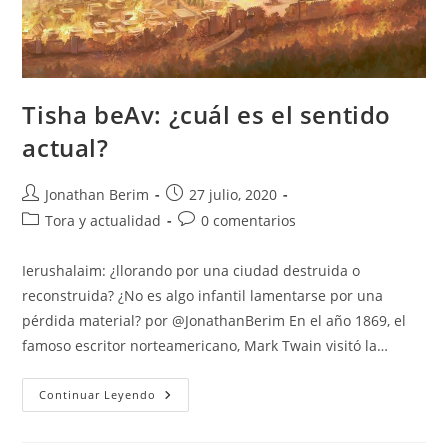
Tisha beAv: ¿cuál es el sentido
actual?
Autor
Entrada
Jonathan Berim
27 julio, 2020
de
publicada:
Categoría
Comentarios
Tora y actualidad
0 comentarios
la
de
de
entrada:
la
la
Ierushalaim: ¿llorando por una ciudad destruida o
entrada:
entrada:
reconstruida? ¿No es algo infantil lamentarse por una
pérdida material? por @JonathanBerim En el año 1869, el
famoso escritor norteamericano, Mark Twain visitó la…
Tisha
Continuar Leyendo
BeAv:
¿cuál
Es