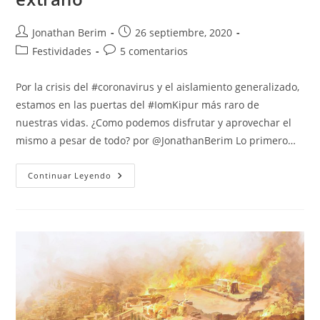
Autor
Entrada
Jonathan Berim
26 septiembre, 2020
de
publicada:
Categoría
Comentarios
Festividades
5 comentarios
la
de
de
entrada:
la
la
Por la crisis del #coronavirus y el aislamiento generalizado,
entrada:
entrada:
estamos en las puertas del #IomKipur más raro de
nuestras vidas. ¿Como podemos disfrutar y aprovechar el
mismo a pesar de todo? por @JonathanBerim Lo primero…
Coronavirus
Continuar Leyendo
Y
El
Iom
Kipur
Más
Extraño