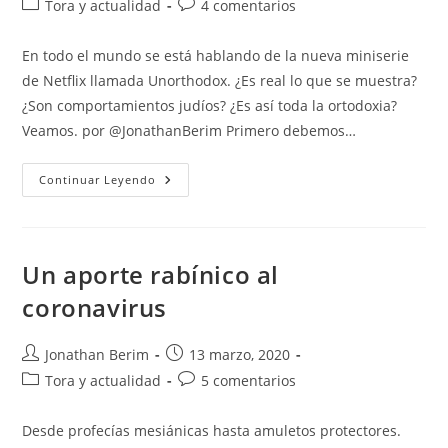
Categoría
Comentarios
Tora y actualidad
4 comentarios
la
de
de
entrada:
la
la
En todo el mundo se está hablando de la nueva miniserie
entrada:
entrada:
de Netflix llamada Unorthodox. ¿Es real lo que se muestra?
¿Son comportamientos judíos? ¿Es así toda la ortodoxia?
Veamos. por @JonathanBerim Primero debemos…
Poco
Continuar Leyendo
Ortodoxa:
¿realidad
O
Ficción?
Un aporte rabínico al
coronavirus
Autor
Entrada
Jonathan Berim
13 marzo, 2020
de
publicada:
Categoría
Comentarios
Tora y actualidad
5 comentarios
la
de
de
entrada:
la
la
Desde profecías mesiánicas hasta amuletos protectores.
entrada:
entrada: