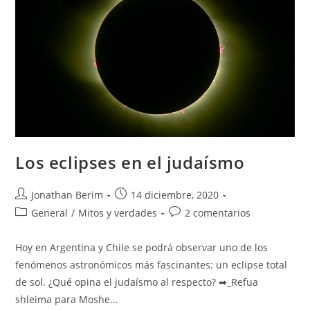
Los eclipses en el judaísmo
Autor
Entrada
Jonathan Berim
14 diciembre, 2020
de
publicada:
Categoría
Comentarios
General
/
Mitos y verdades
2 comentarios
la
de
de
entrada:
la
la
Hoy en Argentina y Chile se podrá observar uno de los
entrada:
entrada:
fenómenos astronómicos más fascinantes: un eclipse total
de sol. ¿Qué opina el judaísmo al respecto? ➡_Refua
shleima para Moshe…