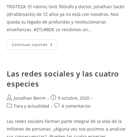
entrada:
la
la
TRISTEZA: El rabino, lord, filósofo y doctor, Jonathan Sacks
entrada:
entrada:
(@rabbisacks) de 72 años ya no está con nosotros. Nos
queda su legado de profundas y revolucionarias
enseñanzas. #ZTL#BDE Le rendimos un…
Homenaje
Continuar Leyendo
Al
Rab.
Jonathan
Sacks
Z”L
Las redes sociales y las cuatro
especies
Autor
Entrada
Jonathan Berim
9 octubre, 2020
de
publicada:
Categoría
Comentarios
Tora y actualidad
4 comentarios
la
de
de
entrada:
la
la
Las redes sociales forman parte integral de la vida de la
entrada:
entrada:
millones de personas. ¿Alguna vez nos pusimos a analizar
sus consecuencias? ¿Pueden las cuatro especies