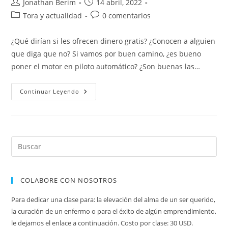
Autor
Entrada
Jonathan Berim
14 abril, 2022
de
publicada:
Categoría
Comentarios
Tora y actualidad
0 comentarios
la
de
de
entrada:
la
la
¿Qué dirían si les ofrecen dinero gratis? ¿Conocen a alguien
entrada:
entrada:
que diga que no? Si vamos por buen camino, ¿es bueno
poner el motor en piloto automático? ¿Son buenas las…
Pesaj:
Continuar Leyendo
El
Problema
De
Las
Jumrot
-
Medidas
Severas-
(y
La
Solución)
COLABORE CON NOSOTROS
Para dedicar una clase para: la elevación del alma de un ser querido,
la curación de un enfermo o para el éxito de algún emprendimiento,
le dejamos el enlace a continuación. Costo por clase: 30 USD.