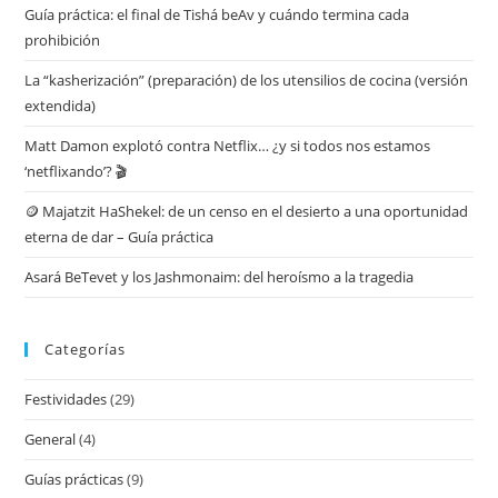
Guía práctica: el final de Tishá beAv y cuándo termina cada
prohibición
La “kasherización” (preparación) de los utensilios de cocina (versión
extendida)
Matt Damon explotó contra Netflix… ¿y si todos nos estamos
‘netflixando’? 🎬
🪙 Majatzit HaShekel: de un censo en el desierto a una oportunidad
eterna de dar – Guía práctica
Asará BeTevet y los Jashmonaim: del heroísmo a la tragedia
Categorías
Festividades
(29)
General
(4)
Guías prácticas
(9)