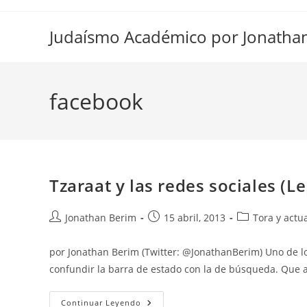
Ir
al
Judaísmo Académico por Jonatha
contenido
facebook
Tzaraat y las redes sociales (Le
Autor
Entrada
Categoría
Jonathan Berim
15 abril, 2013
Tora y actu
de
publicada:
de
la
la
por Jonathan Berim (Twitter: @JonathanBerim) Uno de l
entrada:
entrada:
confundir la barra de estado con la de búsqueda. Que 
Tzaraat
Continuar Leyendo