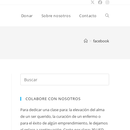
Alternar
Donar
Sobre nosotros
Contacto
búsqueda
>
facebook
de
la
COLABORE CON NOSOTROS
web
Para dedicar una clase para: la elevación del alma
de un ser querido, la curación de un enfermo o
para el éxito de algún emprendimiento, le dejamos
el enlace a continuación. Costo por clase: 30 USD.