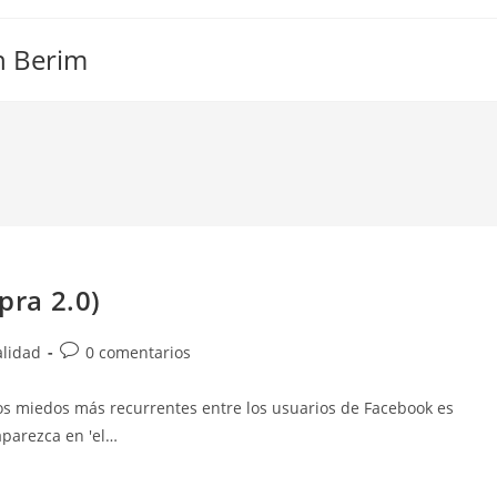
n Berim
pra 2.0)
Comentarios
alidad
0 comentarios
de
la
os miedos más recurrentes entre los usuarios de Facebook es
entrada:
aparezca en 'el…