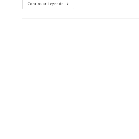
Mitos
Continuar Leyendo
Y
Verdades:
Pedir
Perdón
Antes
De
Iom
Kipur