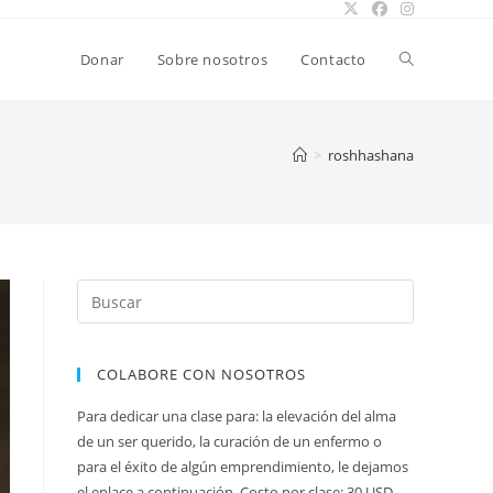
Alternar
Donar
Sobre nosotros
Contacto
búsqueda
>
roshhashana
de
la
COLABORE CON NOSOTROS
web
Para dedicar una clase para: la elevación del alma
de un ser querido, la curación de un enfermo o
para el éxito de algún emprendimiento, le dejamos
el enlace a continuación. Costo por clase: 30 USD.