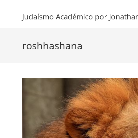
Ir
al
Judaísmo Académico por Jonatha
contenido
roshhashana