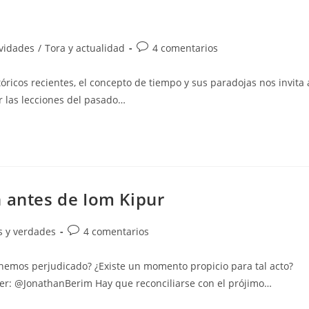
a
Comentarios
ividades
/
Tora y actualidad
4 comentarios
de
la
tóricos recientes, el concepto de tiempo y sus paradojas nos invita 
entrada:
 las lecciones del pasado…
n antes de Iom Kipur
a
Comentarios
s y verdades
4 comentarios
de
la
mos perjudicado? ¿Existe un momento propicio para tal acto?
entrada:
er: @JonathanBerim Hay que reconciliarse con el prójimo…