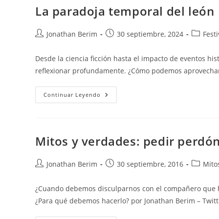
La paradoja temporal del león
Autor
Entrada
Categorí
Jonathan Berim
30 septiembre, 2024
Fest
de
publicada:
de
la
la
Desde la ciencia ficción hasta el impacto de eventos his
entrada:
entrada:
reflexionar profundamente. ¿Cómo podemos aprovechar
La
Continuar Leyendo
Paradoja
Temporal
Del
León
Mitos y verdades: pedir perdó
Autor
Entrada
Categorí
Jonathan Berim
30 septiembre, 2016
Mito
de
publicada:
de
la
la
¿Cuando debemos disculparnos con el compañero que he
entrada:
entrada:
¿Para qué debemos hacerlo? por Jonathan Berim – Twitt