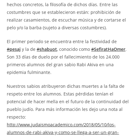
hechos concretos, la filosofía de dichos días. Entre las
costumbres que se establecieron están: prohibición de
realizar casamientos, de escuchar música y de cortarse el
pelo y/o la barba (sujeto a diversas costumbres).
El primer periodo se encuentra entre la festividad de
#
pesaj
y la de
#
shabuot
, conocido como
#
SefiratHaOmer
.
Son 33 días de duelo por el fallecimiento de los 24.000
primeros alumnos del gran sabio Rabi Akiva en una
epidemia fulminante.
Nuestros sabios atribuyeron dichas muertes a la falta de
respeto entre los alumnos. Estas pérdidas tenían el
potencial de hacer mella en el futuro de la continuidad del
pueblo judío. Para más información les dejo una nota al
respecto:
http://www.
judaismoacademico.com/2018/05/10/los
-
alumnos-de-rabi-akiva-y-como-se-llega-a-ser-un-gran-