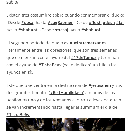
sabio/
Existen tres costumbre sobre cuando conmemorar el duelo:
-Desde
#
pesaj
hasta
#
LagBaomer
-Desde
#
RoshJodesh
#
Iar
hasta
#
shabuot
. -Desde
#
pesaj
hasta
#
shabuot
El segundo periodo de duelo es
#
BeinHametzarim
,
literalmente entre las opresiones, que son tres semanas
que comienzan con el ayuno del
#
17deTamuz
y terminan
con el ayuno de
#
TishaBeAv
(ya le dedicaré un hilo a los
ayunos en sí).
Este duelo se centra en la destrucción de
#
Jerusalem
y sus
dos grandes templos (
#
BeitHamikdash
) a manos de los
Babilonios uno y de los Romanos el otro. La leyes de duelo
se van incrementando hasta llegar al summum el día de
#
TishaBeAv
.