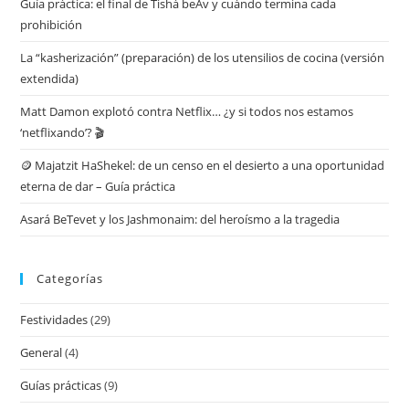
Guía práctica: el final de Tishá beAv y cuándo termina cada
prohibición
La “kasherización” (preparación) de los utensilios de cocina (versión
extendida)
Matt Damon explotó contra Netflix… ¿y si todos nos estamos
‘netflixando’? 🎬
🪙 Majatzit HaShekel: de un censo en el desierto a una oportunidad
eterna de dar – Guía práctica
Asará BeTevet y los Jashmonaim: del heroísmo a la tragedia
Categorías
Festividades
(29)
General
(4)
Guías prácticas
(9)