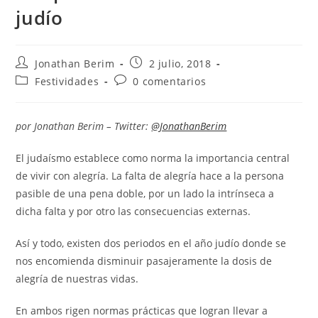
judío
Autor
Entrada
Jonathan Berim
2 julio, 2018
de
publicada:
Categoría
Comentarios
Festividades
0 comentarios
la
de
de
entrada:
la
la
entrada:
entrada:
por Jonathan Berim –
Twitter:
@JonathanBerim
El judaísmo establece como norma la importancia central
de vivir con alegría. La falta de alegría hace a la persona
pasible de una pena doble, por un lado la intrínseca a
dicha falta y por otro las consecuencias externas.
Así y todo, existen dos periodos en el año judío donde se
nos encomienda disminuir pasajeramente la dosis de
alegría de nuestras vidas.
En ambos rigen normas prácticas que logran llevar a