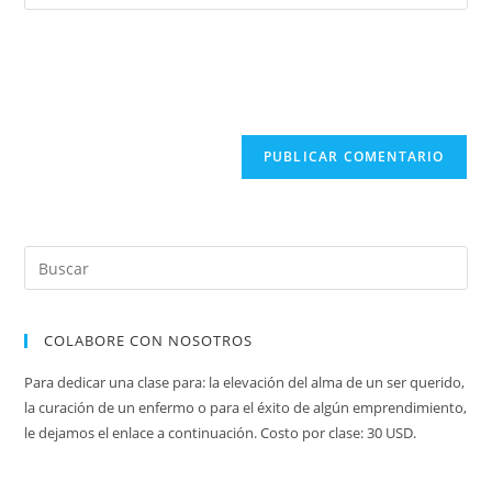
la
usuario
correo
URL
para
electrónico
de
comentar
para
tu
comentar
sitio
web
(opcional)
COLABORE CON NOSOTROS
Para dedicar una clase para: la elevación del alma de un ser querido,
la curación de un enfermo o para el éxito de algún emprendimiento,
le dejamos el enlace a continuación. Costo por clase: 30 USD.