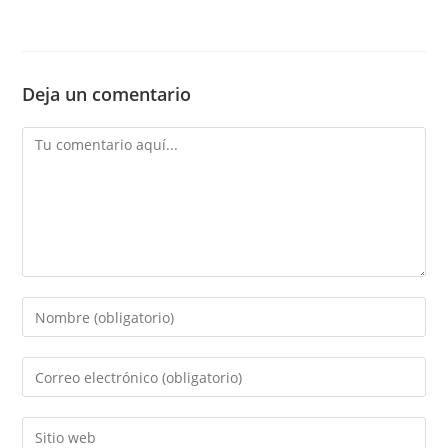
Deja un comentario
Comentario
Introducí
tu
nombre
Introducí
o
tu
nombre
dirección
Introducí
de
de