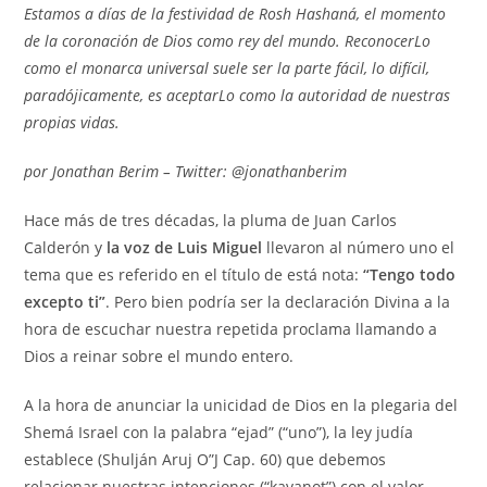
entrada:
entrada:
Estamos a días de la festividad de Rosh Hashaná, el momento
de la coronación de Dios como rey del mundo. ReconocerLo
como el monarca universal suele ser la parte fácil, lo difícil,
paradójicamente, es aceptarLo como la autoridad de nuestras
propias vidas.
por Jonathan Berim – Twitter: @jonathanberim
Hace más de tres décadas, la pluma de Juan Carlos
Calderón y
la voz de Luis Miguel
llevaron al número uno el
tema que es referido en el título de está nota:
“Tengo todo
excepto ti”
. Pero bien podría ser la declaración Divina a la
hora de escuchar nuestra repetida proclama llamando a
Dios a reinar sobre el mundo entero.
A la hora de anunciar la unicidad de Dios en la plegaria del
Shemá Israel con la palabra “ejad” (“uno”), la ley judía
establece (Shulján Aruj O”J Cap. 60) que debemos
relacionar nuestras intenciones (“kavanot”) con el valor