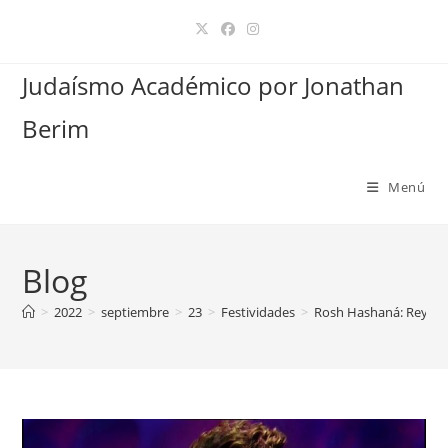
Ir
al
contenido
Judaísmo Académico por Jonathan
Berim
Menú
Blog
>
2022
>
septiembre
>
23
>
Festividades
>
Rosh Hashaná: Rey de 