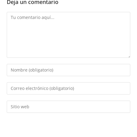
Deja un comentario
Comentario
Introducí
tu
nombre
Introducí
o
tu
nombre
dirección
Introducí
de
de
la
usuario
correo
URL
para
electrónico
de
comentar
para
tu