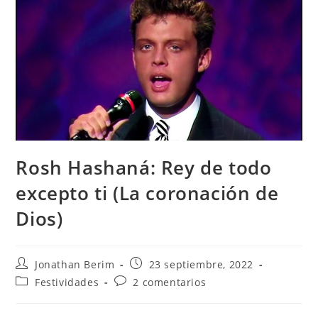
Rosh Hashaná: Rey de todo
excepto ti (La coronación de
Dios)
Autor
Entrada
Jonathan Berim
23 septiembre, 2022
de
publicada:
Categoría
Comentarios
Festividades
2 comentarios
la
de
de
entrada:
la
la