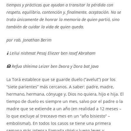
tiempos y prácticas que ayudan a transitar la pérdida con
respeto, equilibrio, contención y, finalmente, aceptación. No se
trata únicamente de honrar la memoria de quien partió, sino
también de cuidar la vida de quien queda.
por rab. Jonathan Berim
🕯️ Leilui nishmat Pesaj Eliezer ben Iosef Abraham
🏥 Refua shleima Leizer ben Dvora y Dora bat Java
La Torá establece que se guarde duelo (“avelut”) por los
“siete parientes” más cercanos. A saber: padre, madre,
hermano, hermana, cónyuge y, Dios no quiera, hijo e hija. El
tiempo de duelo es siempre un mes, salvo por el padre o la
madre que se extiende a un año (en realidad a 12 meses –
lo que excluye al treceavo mes en un “año bisiesto” –
embolismal). En todos los casos se tiene una primera
semana más intensa llamada
shivá
y luego leyes y