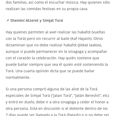
dos familias, así como el escuchar música. Hay quienes sólo
realizan las comidas festivas en su propia casa.
📌
Sheminí Atzeret y Simjat Torá
Hay quienes permiten al avel realizar las hakafot (vueltas
con la Torá) pero sin recurrir al baile (Kaf Hajaim). Otros
dictaminan que no debe realizar hakafot (Jlekat Iaakov),
aunque sí puede permanecer en la sinagoga y acompañar
con el corazón la celebración. Hay quién sostiene que
puede bailar siempre que sea él quién esté sosteniendo la
Torá. Una cuarta opinión dicta que se puede bailar
normalmente.
Si una persona compró alguna de las aliot de la Torá
especiales de Simjat Torá (“Jatan Torá”, “Jatán Bereshit”, etc)
y entró en duelo, debe ir a otra sinagoga y ceder el honor a
otra persona. Está en discusión si el doliente dentro de los
7 días puede ser llamado a la Torá (Patash) o si no debe ser