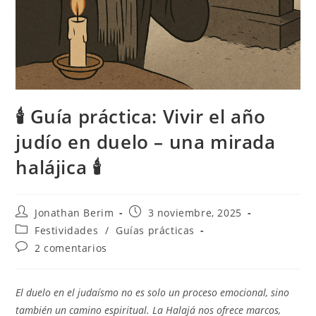
🕯️ Guía práctica: Vivir el año
judío en duelo – una mirada
halájica 🕯️
Autor
Entrada
Jonathan Berim
3 noviembre, 2025
de
publicada:
Categoría
Festividades
/
Guías prácticas
la
de
Comentarios
2 comentarios
entrada:
la
de
entrada:
la
entrada:
El duelo en el judaísmo no es solo un proceso emocional, sino
también un camino espiritual. La Halajá nos ofrece marcos,