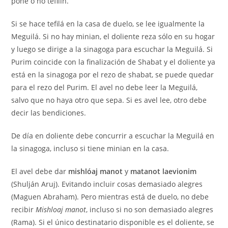
pone o no tefilin.
Si se hace tefilá en la casa de duelo, se lee igualmente la
Meguilá. Si no hay minian, el doliente reza sólo en su hogar
y luego se dirige a la sinagoga para escuchar la Meguilá. Si
Purim coincide con la finalización de Shabat y el doliente ya
está en la sinagoga por el rezo de shabat, se puede quedar
para el rezo del Purim. El avel no debe leer la Meguilá,
salvo que no haya otro que sepa. Si es avel lee, otro debe
decir las bendiciones.
De día en doliente debe concurrir a escuchar la Meguilá en
la sinagoga, incluso si tiene minian en la casa.
El avel debe dar
mishlóaj manot
y
matanot laevionim
(Shulján Aruj). Evitando incluir cosas demasiado alegres
(Maguen Abraham). Pero mientras está de duelo, no debe
recibir
Mishloaj manot
, incluso si no son demasiado alegres
(Rama). Si el único destinatario disponible es el doliente, se