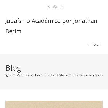
Ir
al
contenido
Judaísmo Académico por Jonathan
Berim
Menú
Blog
>
2025
>
noviembre
>
3
>
Festividades
>
🕯️ Guía práctica: Vivir el