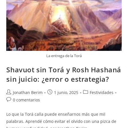
La entrega de la Torá
Shavuot sin Torá y Rosh Hashaná
sin juicio: ¿error o estrategia?
Autor
Entrada
Categoría
Jonathan Berim
1 junio, 2025
Festividades
de
publicada:
de
Comentarios
0 comentarios
la
la
de
entrada:
entrada:
la
Lo que la Torá calla puede enseñarnos más que mil
entrada:
palabras. Aprendé cómo evitar el olvido con una pizca de