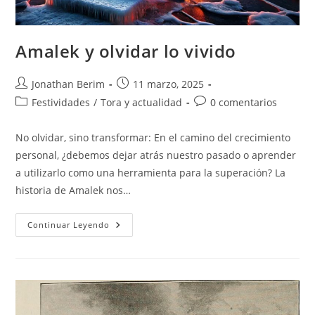
Amalek y olvidar lo vivido
Autor
Entrada
Jonathan Berim
11 marzo, 2025
de
publicada:
Categoría
Comentarios
Festividades
/
Tora y actualidad
0 comentarios
la
de
de
entrada:
la
la
No olvidar, sino transformar: En el camino del crecimiento
entrada:
entrada:
personal, ¿debemos dejar atrás nuestro pasado o aprender
a utilizarlo como una herramienta para la superación? La
historia de Amalek nos…
Amalek
Continuar Leyendo
Y
Olvidar
Lo
Vivido