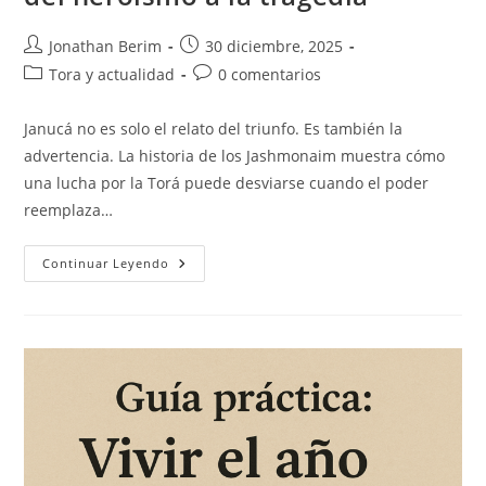
Autor
Entrada
Jonathan Berim
30 diciembre, 2025
de
publicada:
Categoría
Comentarios
Tora y actualidad
0 comentarios
la
de
de
entrada:
la
la
Janucá no es solo el relato del triunfo. Es también la
entrada:
entrada:
advertencia. La historia de los Jashmonaim muestra cómo
una lucha por la Torá puede desviarse cuando el poder
reemplaza…
Asará
Continuar Leyendo
BeTevet
Y
Los
Jashmonaim:
Del
Heroísmo
A
La
Tragedia