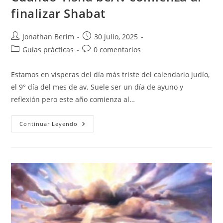
Duelo
finalizar Shabat
–
Una
Mirada
Halájica
Autor
Entrada
Jonathan Berim
30 julio, 2025
🕯️
de
publicada:
Categoría
Comentarios
Guías prácticas
0 comentarios
la
de
de
entrada:
la
la
Estamos en vísperas del día más triste del calendario judío,
entrada:
entrada:
el 9° día del mes de av. Suele ser un día de ayuno y
reflexión pero este año comienza al…
Cuando
Continuar Leyendo
Tishá
BeAv
Comienza
Al
Finalizar
Shabat