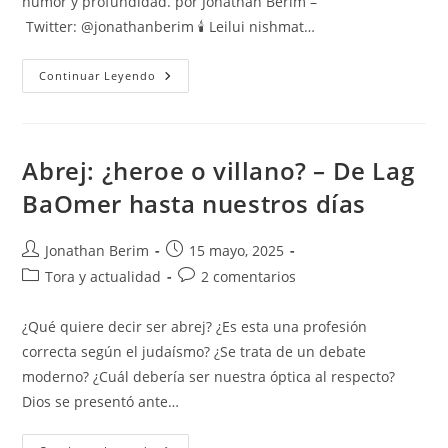
humor y profundidad. por Jonathan Berim –
Twitter: @jonathanberim 🕯️ Leilui nishmat…
Shavuot
Continuar Leyendo
Sin
Torá
Y
Rosh
Hashaná
Sin
Abrej: ¿heroe o villano? – De Lag
Juicio:
¿error
BaOmer hasta nuestros días
O
Estrategia?
Autor
Entrada
Jonathan Berim
15 mayo, 2025
de
publicada:
Categoría
Comentarios
Tora y actualidad
2 comentarios
la
de
de
entrada:
la
la
¿Qué quiere decir ser abrej? ¿Es esta una profesión
entrada:
entrada:
correcta según el judaísmo? ¿Se trata de un debate
moderno? ¿Cuál debería ser nuestra óptica al respecto?
Dios se presentó ante…