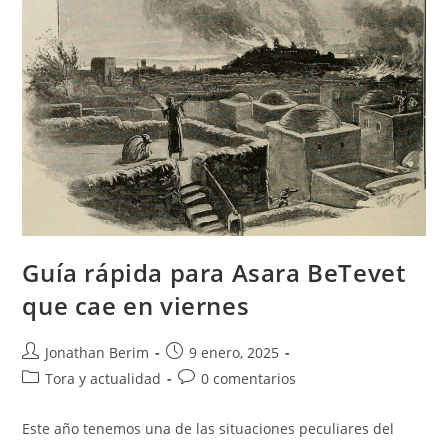
Guía rápida para Asara BeTevet
que cae en viernes
Autor
Entrada
Jonathan Berim
9 enero, 2025
de
publicada:
Categoría
Comentarios
Tora y actualidad
0 comentarios
la
de
de
entrada:
la
la
Este año tenemos una de las situaciones peculiares del
entrada:
entrada: