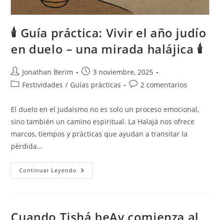
🕯️ Guía práctica: Vivir el año judío
en duelo – una mirada halájica 🕯️
Autor
Entrada
Jonathan Berim
3 noviembre, 2025
de
publicada:
Categoría
Comentarios
Festividades
/
Guías prácticas
2 comentarios
la
de
de
entrada:
la
la
El duelo en el judaísmo no es solo un proceso emocional,
entrada:
entrada:
sino también un camino espiritual. La Halajá nos ofrece
marcos, tiempos y prácticas que ayudan a transitar la
pérdida…
🕯️
Continuar Leyendo
Guía
Práctica:
Vivir
El
Año
Judío
Cuando Tishá beAv comienza al
En