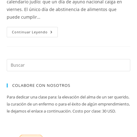
calendario judío: que un día de ayuno nacional caiga en
viernes. El único día de abstinencia de alimentos que
puede cumplir…
Guía
Continuar Leyendo
Rápida
Para
Asara
BeTevet
Que
Cae
En
Viernes
COLABORE CON NOSOTROS
Para dedicar una clase para: la elevación del alma de un ser querido,
la curación de un enfermo o para el éxito de algún emprendimiento,
le dejamos el enlace a continuación. Costo por clase: 30 USD.