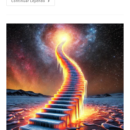
Abrej:
Continuar Leyendo
¿heroe
O
Villano?
–
De
Lag
BaOmer
Hasta
Nuestros
Días