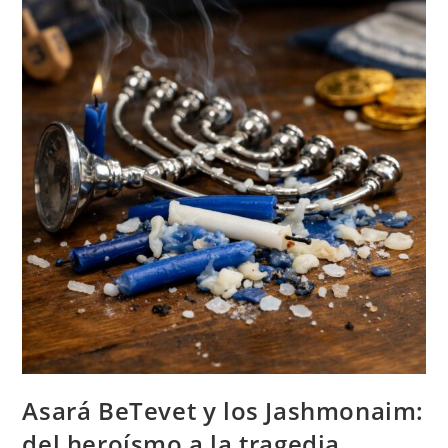
Asará BeTevet y los Jashmonaim:
del heroísmo a la tragedia