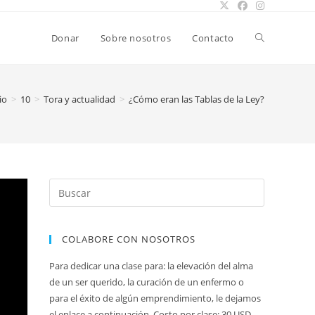
Alternar
Donar
Sobre nosotros
Contacto
búsqueda
io
>
10
>
Tora y actualidad
>
¿Cómo eran las Tablas de la Ley?
de
la
COLABORE CON NOSOTROS
web
Para dedicar una clase para: la elevación del alma
de un ser querido, la curación de un enfermo o
mo
para el éxito de algún emprendimiento, le dejamos
el enlace a continuación. Costo por clase: 30 USD.