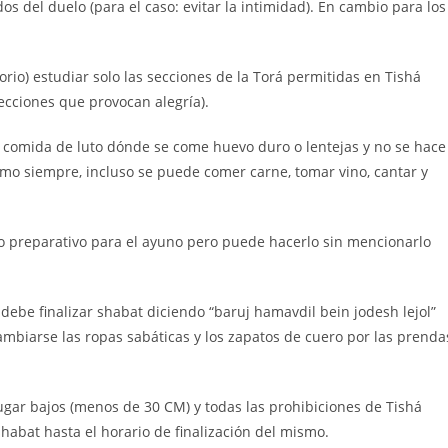
s del duelo (para el caso: evitar la intimidad). En cambio para los
rio) estudiar solo las secciones de la Torá permitidas en Tishá
secciones que provocan alegría).
a comida de luto dónde se come huevo duro o lentejas y no se hace
omo siempre, incluso se puede comer carne, tomar vino, cantar y
o preparativo para el ayuno pero puede hacerlo sin mencionarlo
debe finalizar shabat diciendo “baruj hamavdil bein jodesh lejol”
ambiarse las ropas sabáticas y los zapatos de cuero por las prenda
gar bajos (menos de 30 CM) y todas las prohibiciones de Tishá
habat hasta el horario de finalización del mismo.