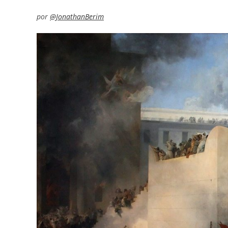
por
@JonathanBerim