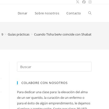
Alternar
Donar
Sobre nosotros
Contacto
búsqueda
9
>
Guías prácticas
>
Cuando Tisha beAv coincide con Shabat
de
la
COLABORE CON NOSOTROS
web
Para dedicar una clase para: la elevación del alma
de un ser querido, la curación de un enfermo o
para el éxito de algún emprendimiento, le dejamos
el enlace a continuación. Costo por clase: 30 USD.