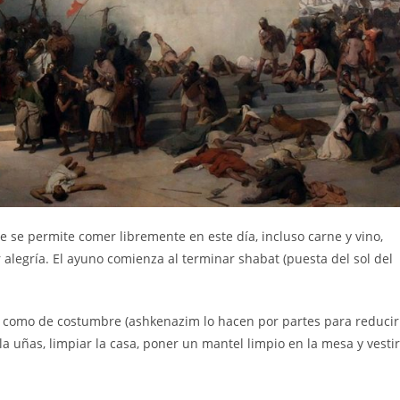
e se permite comer libremente en este día, incluso carne y vino,
legría. El ayuno comienza al terminar shabat (puesta del sol del
ón como de costumbre (ashkenazim lo hacen por partes para reducir
a uñas, limpiar la casa, poner un mantel limpio en la mesa y vestir