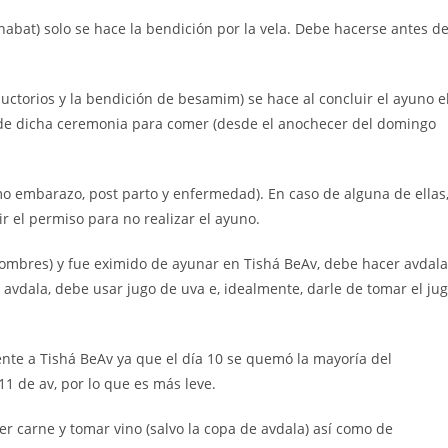
habat) solo se hace la bendición por la vela. Debe hacerse antes d
ductorios y la bendición de besamim) se hace al concluir el ayuno e
de dicha ceremonia para comer (desde el anochecer del domingo
o embarazo, post parto y enfermedad). En caso de alguna de ellas
r el permiso para no realizar el ayuno.
hombres) y fue eximido de ayunar en Tishá BeAv, debe hacer avdala
 avdala, debe usar jugo de uva e, idealmente, darle de tomar el ju
ente a Tishá BeAv ya que el día 10 se quemó la mayoría del
11 de av, por lo que es más leve.
 carne y tomar vino (salvo la copa de avdala) así como de