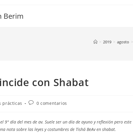
n Berim
>
2019
>
agosto
>
incide con Shabat
a
Comentarios
s prácticas
0 comentarios
de
la
entrada:
el 9° día del mes de av. Suele ser un día de ayuno y reflexión pero este
una nota sobre las leyes y costumbres de Tishá BeAv en shabat.