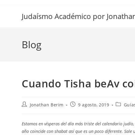
Ir
al
Judaísmo Académico por Jonatha
contenido
Blog
Cuando Tisha beAv co
Autor
Entrada
Categorí
Jonathan Berim
9 agosto, 2019
Guía
de
publicada:
de
la
la
entrada:
entrada:
Estamos en vísperas del día más triste del calendario judío, 
año coincide con shabat así que es un poco diferente. Sale 