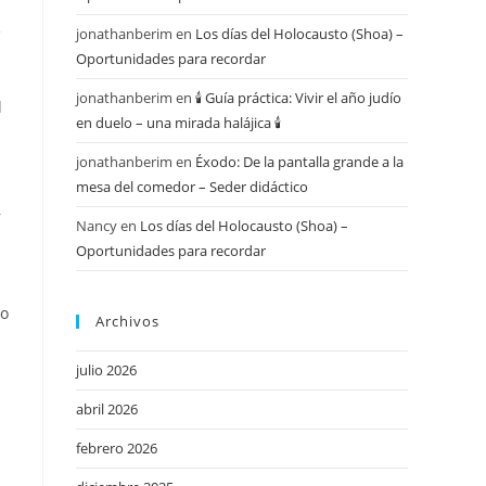
e
jonathanberim
en
Los días del Holocausto (Shoa) –
Oportunidades para recordar
jonathanberim
en
🕯️ Guía práctica: Vivir el año judío
l
en duelo – una mirada halájica 🕯️
jonathanberim
en
Éxodo: De la pantalla grande a la
mesa del comedor – Seder didáctico
,
Nancy
en
Los días del Holocausto (Shoa) –
Oportunidades para recordar
go
Archivos
julio 2026
abril 2026
febrero 2026